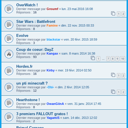
OverWatch !
Dernier message par
Groumf
«
lun. 23 mai 2016 16:08
Réponses :
16
1
2
Star Wars : Battlefront
Dernier message par
Famine
«
dim. 22 nov. 2015 00:33
Réponses :
8
Evolve
Dernier message par
blackstar
«
ven. 20 févr. 2015 18:59
Réponses :
3
Coup de coeur: DayZ
Dernier message par
Kangax
«
sam. 8 mars 2014 16:38
Réponses :
93
1
7
8
9
10
…
Hordes.fr
Dernier message par
Kirby
«
mer. 19 févr. 2014 02:50
Réponses :
16
1
2
un pti minecraft ?
Dernier message par
-Obi-
«
dim. 2 févr. 2014 12:05
Réponses :
12
1
2
Hearthstone !
Dernier message par
OwanGiinA
«
ven. 31 janv. 2014 17:45
Réponses :
8
3 premiers FALLOUT gratos !
Dernier message par
YagamiS
«
sam. 14 déc. 2013 12:02
Réponses :
2
Primal Carnage