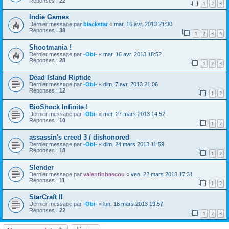
Réponses :
22
1
2
3
Indie Games
Dernier message par
blackstar
«
mar. 16 avr. 2013 21:30
Réponses :
38
1
2
3
4
Shootmania !
Dernier message par
-Obi-
«
mar. 16 avr. 2013 18:52
Réponses :
28
1
2
3
Dead Island Riptide
Dernier message par
-Obi-
«
dim. 7 avr. 2013 21:06
Réponses :
12
1
2
BioShock Infinite !
Dernier message par
-Obi-
«
mer. 27 mars 2013 14:52
Réponses :
10
1
2
assassin's creed 3 / dishonored
Dernier message par
-Obi-
«
dim. 24 mars 2013 11:59
Réponses :
18
1
2
Slender
Dernier message par
valentinbascou
«
ven. 22 mars 2013 17:31
Réponses :
11
1
2
StarCraft II
Dernier message par
-Obi-
«
lun. 18 mars 2013 19:57
Réponses :
22
1
2
3