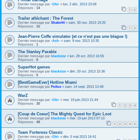
Dernier message par
-Obi-
«
lun. 2 déc. 2013 23:06
Réponses :
14
1
2
Trailer alléchant : The Forest
Dernier message par
Shake44
«
sam. 30 nov. 2013 19:20
Réponses :
15
1
2
Jean-Pierre Coffe simulator (et ce n'est pas une blague !)
Dernier message par
-Ash-
«
sam. 9 nov. 2013 10:35
Réponses :
1
The Stanley Parable
Dernier message par
blackstar
«
lun. 28 oct. 2013 16:55
Réponses :
9
SuperHot games
Dernier message par
blackstar
«
dim. 20 oct. 2013 15:36
Réponses :
5
[BestGameEver] Hotline Miami
Dernier message par
Pollux
«
sam. 14 sept. 2013 13:48
WarZ
Dernier message par
-Obi-
«
mer. 19 juin 2013 21:44
Réponses :
30
1
2
3
4
[Coup de Coeur] The Mighty Quest for Epic Loot
Dernier message par
blackstar
«
mer. 19 juin 2013 07:10
Réponses :
48
1
2
3
4
5
Team Forteress Classic
Dernier message par
-Obi-
«
dim. 5 mai 2013 16:41