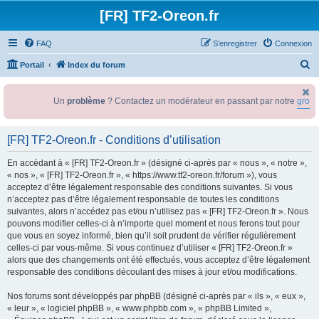
[FR] TF2-Oreon.fr
FAQ
S’enregistrer
Connexion
R
Portail
Index du forum
e
c
Un
problème
? Contactez un modérateur en passant par notre
group
h
e
[FR] TF2-Oreon.fr - Conditions d’utilisation
r
En accédant à « [FR] TF2-Oreon.fr » (désigné ci-après par « nous », « notre »,
c
« nos », « [FR] TF2-Oreon.fr », « https://www.tf2-oreon.fr/forum »), vous
h
acceptez d’être légalement responsable des conditions suivantes. Si vous
n’acceptez pas d’être légalement responsable de toutes les conditions
e
suivantes, alors n’accédez pas et/ou n’utilisez pas « [FR] TF2-Oreon.fr ». Nous
r
pouvons modifier celles-ci à n’importe quel moment et nous ferons tout pour
que vous en soyez informé, bien qu’il soit prudent de vérifier régulièrement
celles-ci par vous-même. Si vous continuez d’utiliser « [FR] TF2-Oreon.fr »
alors que des changements ont été effectués, vous acceptez d’être légalement
responsable des conditions découlant des mises à jour et/ou modifications.
Nos forums sont développés par phpBB (désigné ci-après par « ils », « eux »,
« leur », « logiciel phpBB », « www.phpbb.com », « phpBB Limited »,