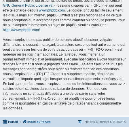
« Équipes phpBB ») qui est un script libre de forum, déclaré sous la licence «
GNU General Public License v2
» (désigné ci-après par « GPL ») et qui peut
être téléchargé depuis
www.phpbb.com
. Le logiciel phpBB facilite seulement
les discussions sur Internet. phpBB Limited n’est pas responsable de ce que
nous acceptons ou n’acceptons pas comme contenu ou conduite permis. Pour
de plus amples informations au sujet de phpBB, veuillez consulter :
https://www.phpbb.com/
.
Vous acceptez de ne pas publier de contenu abusif, obscène, vulgaire,
diffamatoire, choquant, menaçant, à caractère sexuel ou tout autre contenu qui
peut transgresser les lois de votre pays, du pays où « [FR] TF2-Oreon.fr » est
hébergé ou les lois internationales. Le faire peut vous mener à un
bannissement immédiat et permanent, avec une notification à votre fournisseur
d’accès à Internet si nous le jugeons nécessaire. Les adresses IP de tous les
messages sont enregistrées pour aider au renforcement de ces conditions.
Vous acceptez que « [FR] TF2-Oreon.fr » supprime, modifie, déplace ou
verrouille n’importe quel sujet lorsque nous estimons que cela est nécessaire.
En tant que membre, vous acceptez que toutes les informations que vous avez
saisies soient stockées dans notre base de données. Bien que ces
informations ne soient pas diffusées à une tierce partie sans votre
consentement, ni « [FR] TF2-Oreon.fr », ni phpBB ne pourront être tenus
comme responsables en cas de tentative de piratage visant à compromettre
les données.
Portail
Index du forum
Heures au format
UTC+02:00