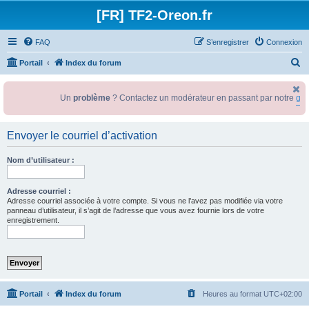
[FR] TF2-Oreon.fr
FAQ
S’enregistrer
Connexion
R
Portail
Index du forum
e
c
Un
problème
? Contactez un modérateur en passant par notre
gro
h
e
Envoyer le courriel d’activation
r
Nom d’utilisateur :
c
h
Adresse courriel :
e
Adresse courriel associée à votre compte. Si vous ne l’avez pas modifiée via votre
panneau d’utilisateur, il s’agit de l’adresse que vous avez fournie lors de votre
r
enregistrement.
Portail
Index du forum
Heures au format
UTC+02:00