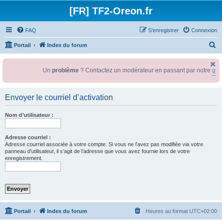
[FR] TF2-Oreon.fr
FAQ
S’enregistrer
Connexion
R
Portail
Index du forum
e
c
Un
problème
? Contactez un modérateur en passant par notre
gro
h
e
Envoyer le courriel d’activation
r
Nom d’utilisateur :
c
h
Adresse courriel :
e
Adresse courriel associée à votre compte. Si vous ne l’avez pas modifiée via votre
panneau d’utilisateur, il s’agit de l’adresse que vous avez fournie lors de votre
r
enregistrement.
Portail
Index du forum
Heures au format
UTC+02:00