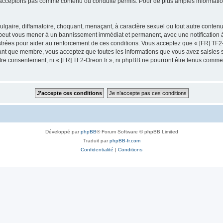
acceptons pas comme contenu ou conduite permis. Pour de plus amples informations
gaire, diffamatoire, choquant, menaçant, à caractère sexuel ou tout autre contenu 
e peut vous mener à un bannissement immédiat et permanent, avec une notification à
trées pour aider au renforcement de ces conditions. Vous acceptez que « [FR] TF2-O
tant que membre, vous acceptez que toutes les informations que vous avez saisies
votre consentement, ni « [FR] TF2-Oreon.fr », ni phpBB ne pourront être tenus comme
Développé par
phpBB
® Forum Software © phpBB Limited
Traduit par
phpBB-fr.com
Confidentialité
|
Conditions