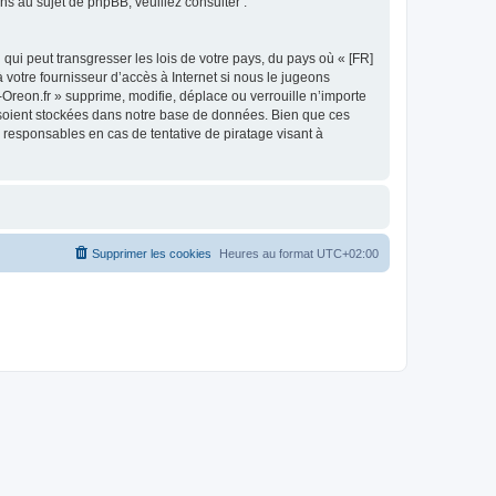
 au sujet de phpBB, veuillez consulter :
qui peut transgresser les lois de votre pays, du pays où « [FR]
 votre fournisseur d’accès à Internet si nous le jugeons
reon.fr » supprime, modifie, déplace ou verrouille n’importe
 soient stockées dans notre base de données. Bien que ces
 responsables en cas de tentative de piratage visant à
Supprimer les cookies
Heures au format
UTC+02:00