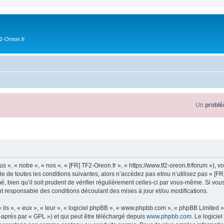
2-Oreon.fr
Un
problème
s », « notre », « nos », « [FR] TF2-Oreon.fr », « https://www.tf2-oreon.fr/forum »),
 de toutes les conditions suivantes, alors n’accédez pas et/ou n’utilisez pas « [FR
 bien qu’il soit prudent de vérifier régulièrement celles-ci par vous-même. Si vous
t responsable des conditions découlant des mises à jour et/ou modifications.
ls », « eux », « leur », « logiciel phpBB », « www.phpbb.com », « phpBB Limited »,
-après par « GPL ») et qui peut être téléchargé depuis
www.phpbb.com
. Le logicie