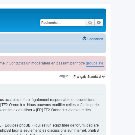
Rechercher
Recherche avancé
Connexion
? Contactez un modérateur en passant par notre
groupe steam
Langue :
 vous acceptez d’être légalement responsable des conditions
] TF2-Oreon.fr ». Nous pouvons modifier celles-ci à n’importe
 continuez d’utiliser « [FR] TF2-Oreon.fr » alors que des
 « Équipes phpBB ») qui est un script libre de forum, déclaré
l phpBB facilite seulement les discussions sur Internet. phpBB