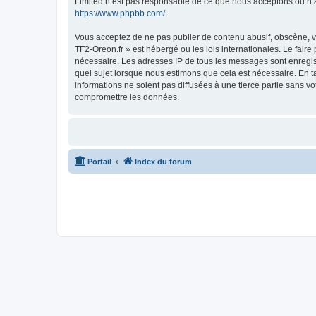
Limited n’est pas responsable de ce que nous acceptons ou n’
https://www.phpbb.com/
.
Vous acceptez de ne pas publier de contenu abusif, obscène, vul
TF2-Oreon.fr » est hébergé ou les lois internationales. Le fair
nécessaire. Les adresses IP de tous les messages sont enregis
quel sujet lorsque nous estimons que cela est nécessaire. En 
informations ne soient pas diffusées à une tierce partie sans 
compromettre les données.
Portail
Index du forum