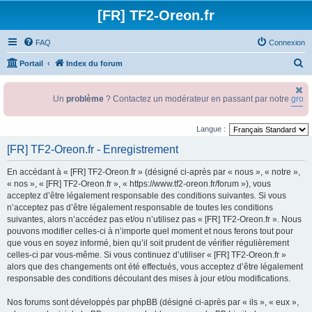
[FR] TF2-Oreon.fr
FAQ
Connexion
R
Portail
Index du forum
e
c
Un
problème
? Contactez un modérateur en passant par notre
group
h
Langue :
e
r
[FR] TF2-Oreon.fr - Enregistrement
c
En accédant à « [FR] TF2-Oreon.fr » (désigné ci-après par « nous », « notre »,
h
« nos », « [FR] TF2-Oreon.fr », « https://www.tf2-oreon.fr/forum »), vous
acceptez d’être légalement responsable des conditions suivantes. Si vous
e
n’acceptez pas d’être légalement responsable de toutes les conditions
r
suivantes, alors n’accédez pas et/ou n’utilisez pas « [FR] TF2-Oreon.fr ». Nous
pouvons modifier celles-ci à n’importe quel moment et nous ferons tout pour
que vous en soyez informé, bien qu’il soit prudent de vérifier régulièrement
celles-ci par vous-même. Si vous continuez d’utiliser « [FR] TF2-Oreon.fr »
alors que des changements ont été effectués, vous acceptez d’être légalement
responsable des conditions découlant des mises à jour et/ou modifications.
Nos forums sont développés par phpBB (désigné ci-après par « ils », « eux »,