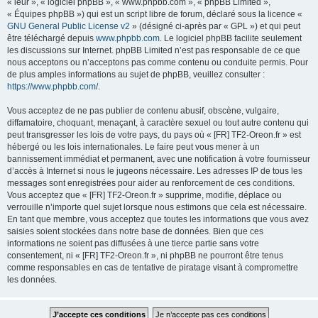
« leur », « logiciel phpBB », « www.phpbb.com », « phpBB Limited »,
« Équipes phpBB ») qui est un script libre de forum, déclaré sous la licence «
GNU General Public License v2
» (désigné ci-après par « GPL ») et qui peut
être téléchargé depuis
www.phpbb.com
. Le logiciel phpBB facilite seulement
les discussions sur Internet. phpBB Limited n’est pas responsable de ce que
nous acceptons ou n’acceptons pas comme contenu ou conduite permis. Pour
de plus amples informations au sujet de phpBB, veuillez consulter :
https://www.phpbb.com/
.
Vous acceptez de ne pas publier de contenu abusif, obscène, vulgaire,
diffamatoire, choquant, menaçant, à caractère sexuel ou tout autre contenu qui
peut transgresser les lois de votre pays, du pays où « [FR] TF2-Oreon.fr » est
hébergé ou les lois internationales. Le faire peut vous mener à un
bannissement immédiat et permanent, avec une notification à votre fournisseur
d’accès à Internet si nous le jugeons nécessaire. Les adresses IP de tous les
messages sont enregistrées pour aider au renforcement de ces conditions.
Vous acceptez que « [FR] TF2-Oreon.fr » supprime, modifie, déplace ou
verrouille n’importe quel sujet lorsque nous estimons que cela est nécessaire.
En tant que membre, vous acceptez que toutes les informations que vous avez
saisies soient stockées dans notre base de données. Bien que ces
informations ne soient pas diffusées à une tierce partie sans votre
consentement, ni « [FR] TF2-Oreon.fr », ni phpBB ne pourront être tenus
comme responsables en cas de tentative de piratage visant à compromettre
les données.