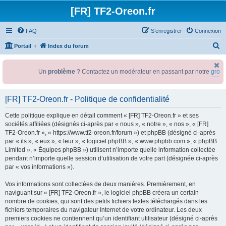
[FR] TF2-Oreon.fr
FAQ
S’enregistrer
Connexion
R
Portail
Index du forum
e
c
Un
problème
? Contactez un modérateur en passant par notre
group
h
e
[FR] TF2-Oreon.fr - Politique de confidentialité
r
Cette politique explique en détail comment « [FR] TF2-Oreon.fr » et ses
c
sociétés affiliées (désignés ci-après par « nous », « notre », « nos », « [FR]
h
TF2-Oreon.fr », « https://www.tf2-oreon.fr/forum ») et phpBB (désigné ci-après
par « ils », « eux », « leur », « logiciel phpBB », « www.phpbb.com », « phpBB
e
Limited », « Équipes phpBB ») utilisent n’importe quelle information collectée
r
pendant n’importe quelle session d’utilisation de votre part (désignée ci-après
par « vos informations »).
Vos informations sont collectées de deux manières. Premièrement, en
naviguant sur « [FR] TF2-Oreon.fr », le logiciel phpBB créera un certain
nombre de cookies, qui sont des petits fichiers textes téléchargés dans les
fichiers temporaires du navigateur Internet de votre ordinateur. Les deux
premiers cookies ne contiennent qu’un identifiant utilisateur (désigné ci-après