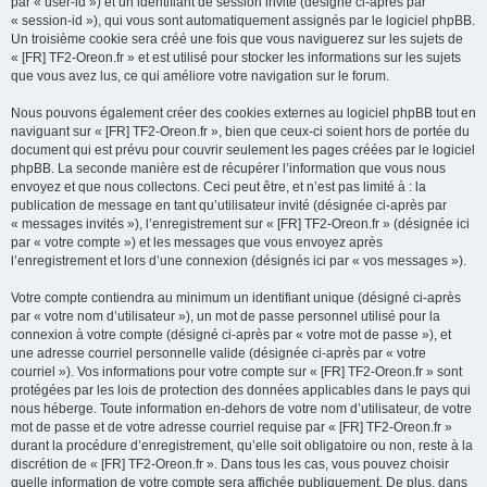
par « user-id ») et un identifiant de session invité (désigné ci-après par
« session-id »), qui vous sont automatiquement assignés par le logiciel phpBB.
Un troisième cookie sera créé une fois que vous naviguerez sur les sujets de
« [FR] TF2-Oreon.fr » et est utilisé pour stocker les informations sur les sujets
que vous avez lus, ce qui améliore votre navigation sur le forum.
Nous pouvons également créer des cookies externes au logiciel phpBB tout en
naviguant sur « [FR] TF2-Oreon.fr », bien que ceux-ci soient hors de portée du
document qui est prévu pour couvrir seulement les pages créées par le logiciel
phpBB. La seconde manière est de récupérer l’information que vous nous
envoyez et que nous collectons. Ceci peut être, et n’est pas limité à : la
publication de message en tant qu’utilisateur invité (désignée ci-après par
« messages invités »), l’enregistrement sur « [FR] TF2-Oreon.fr » (désignée ici
par « votre compte ») et les messages que vous envoyez après
l’enregistrement et lors d’une connexion (désignés ici par « vos messages »).
Votre compte contiendra au minimum un identifiant unique (désigné ci-après
par « votre nom d’utilisateur »), un mot de passe personnel utilisé pour la
connexion à votre compte (désigné ci-après par « votre mot de passe »), et
une adresse courriel personnelle valide (désignée ci-après par « votre
courriel »). Vos informations pour votre compte sur « [FR] TF2-Oreon.fr » sont
protégées par les lois de protection des données applicables dans le pays qui
nous héberge. Toute information en-dehors de votre nom d’utilisateur, de votre
mot de passe et de votre adresse courriel requise par « [FR] TF2-Oreon.fr »
durant la procédure d’enregistrement, qu’elle soit obligatoire ou non, reste à la
discrétion de « [FR] TF2-Oreon.fr ». Dans tous les cas, vous pouvez choisir
quelle information de votre compte sera affichée publiquement. De plus, dans