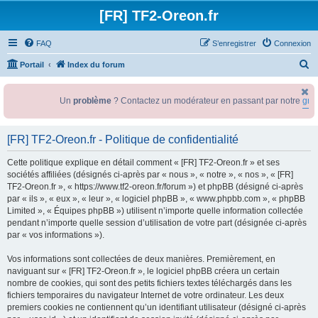
[FR] TF2-Oreon.fr
FAQ
S’enregistrer
Connexion
R
Portail
Index du forum
e
c
Un
problème
? Contactez un modérateur en passant par notre
grou
h
e
[FR] TF2-Oreon.fr - Politique de confidentialité
r
Cette politique explique en détail comment « [FR] TF2-Oreon.fr » et ses
c
sociétés affiliées (désignés ci-après par « nous », « notre », « nos », « [FR]
h
TF2-Oreon.fr », « https://www.tf2-oreon.fr/forum ») et phpBB (désigné ci-après
par « ils », « eux », « leur », « logiciel phpBB », « www.phpbb.com », « phpBB
e
Limited », « Équipes phpBB ») utilisent n’importe quelle information collectée
r
pendant n’importe quelle session d’utilisation de votre part (désignée ci-après
par « vos informations »).
Vos informations sont collectées de deux manières. Premièrement, en
naviguant sur « [FR] TF2-Oreon.fr », le logiciel phpBB créera un certain
nombre de cookies, qui sont des petits fichiers textes téléchargés dans les
fichiers temporaires du navigateur Internet de votre ordinateur. Les deux
premiers cookies ne contiennent qu’un identifiant utilisateur (désigné ci-après