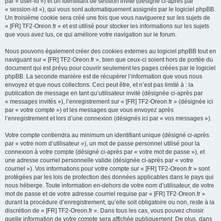
par « user-id ») et un identifiant de session invité (désigné ci-après par
« session-id »), qui vous sont automatiquement assignés par le logiciel phpBB.
Un troisième cookie sera créé une fois que vous naviguerez sur les sujets de
« [FR] TF2-Oreon.fr » et est utilisé pour stocker les informations sur les sujets
que vous avez lus, ce qui améliore votre navigation sur le forum.
Nous pouvons également créer des cookies externes au logiciel phpBB tout en
naviguant sur « [FR] TF2-Oreon.fr », bien que ceux-ci soient hors de portée du
document qui est prévu pour couvrir seulement les pages créées par le logiciel
phpBB. La seconde manière est de récupérer l’information que vous nous
envoyez et que nous collectons. Ceci peut être, et n’est pas limité à : la
publication de message en tant qu’utilisateur invité (désignée ci-après par
« messages invités »), l’enregistrement sur « [FR] TF2-Oreon.fr » (désignée ici
par « votre compte ») et les messages que vous envoyez après
l’enregistrement et lors d’une connexion (désignés ici par « vos messages »).
Votre compte contiendra au minimum un identifiant unique (désigné ci-après
par « votre nom d’utilisateur »), un mot de passe personnel utilisé pour la
connexion à votre compte (désigné ci-après par « votre mot de passe »), et
une adresse courriel personnelle valide (désignée ci-après par « votre
courriel »). Vos informations pour votre compte sur « [FR] TF2-Oreon.fr » sont
protégées par les lois de protection des données applicables dans le pays qui
nous héberge. Toute information en-dehors de votre nom d’utilisateur, de votre
mot de passe et de votre adresse courriel requise par « [FR] TF2-Oreon.fr »
durant la procédure d’enregistrement, qu’elle soit obligatoire ou non, reste à la
discrétion de « [FR] TF2-Oreon.fr ». Dans tous les cas, vous pouvez choisir
quelle information de votre compte sera affichée publiquement. De plus, dans