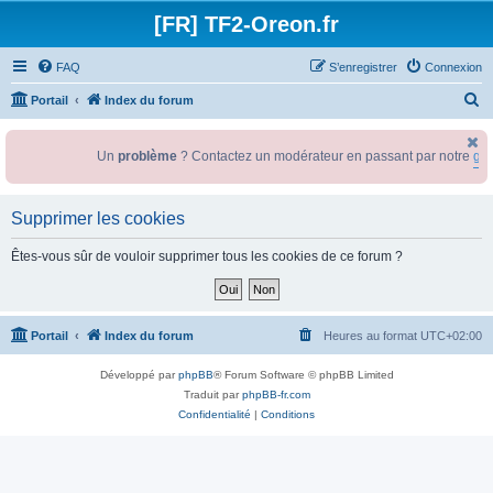
[FR] TF2-Oreon.fr
FAQ
S’enregistrer
Connexion
R
Portail
Index du forum
e
c
Un
problème
? Contactez un modérateur en passant par notre
gro
h
e
Supprimer les cookies
r
Êtes-vous sûr de vouloir supprimer tous les cookies de ce forum ?
c
h
e
Portail
Index du forum
Heures au format
UTC+02:00
r
Développé par
phpBB
® Forum Software © phpBB Limited
Traduit par
phpBB-fr.com
Confidentialité
|
Conditions