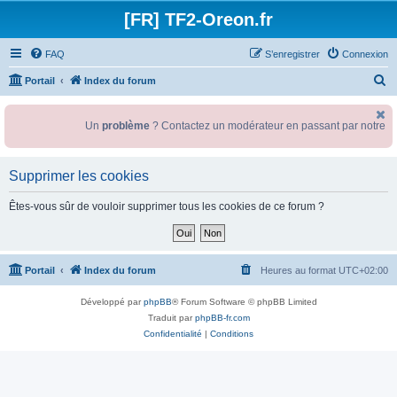
[FR] TF2-Oreon.fr
FAQ
S’enregistrer
Connexion
R
Portail
Index du forum
e
c
Un
problème
? Contactez un modérateur en passant par notre
gr
h
e
Supprimer les cookies
r
Êtes-vous sûr de vouloir supprimer tous les cookies de ce forum ?
c
h
e
Portail
Index du forum
Heures au format
UTC+02:00
r
Développé par
phpBB
® Forum Software © phpBB Limited
Traduit par
phpBB-fr.com
Confidentialité
|
Conditions