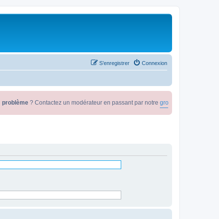
S’enregistrer
Connexion
roblème
? Contactez un modérateur en passant par notre
groupe steam