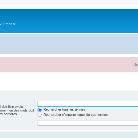
2-Oreon.fr
Un
p
 doit être exclu.
Rechercher tous les termes
ement un des mots doit
s partielles.
Rechercher n’importe lequel de ces termes