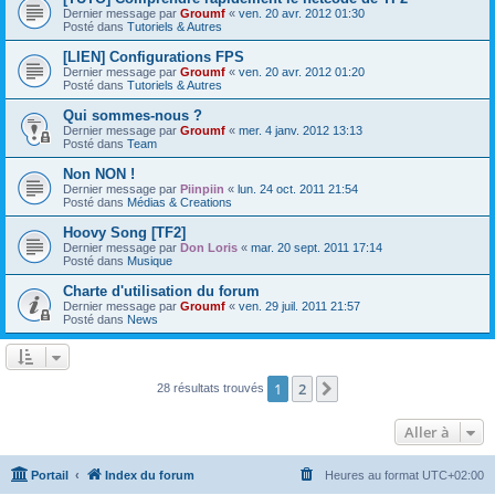
Dernier message par
Groumf
«
ven. 20 avr. 2012 01:30
Posté dans
Tutoriels & Autres
[LIEN] Configurations FPS
Dernier message par
Groumf
«
ven. 20 avr. 2012 01:20
Posté dans
Tutoriels & Autres
Qui sommes-nous ?
Dernier message par
Groumf
«
mer. 4 janv. 2012 13:13
Posté dans
Team
Non NON !
Dernier message par
Piinpiin
«
lun. 24 oct. 2011 21:54
Posté dans
Médias & Creations
Hoovy Song [TF2]
Dernier message par
Don Loris
«
mar. 20 sept. 2011 17:14
Posté dans
Musique
Charte d'utilisation du forum
Dernier message par
Groumf
«
ven. 29 juil. 2011 21:57
Posté dans
News
1
2
Suivante
28 résultats trouvés
Aller à
Portail
Index du forum
Heures au format
UTC+02:00