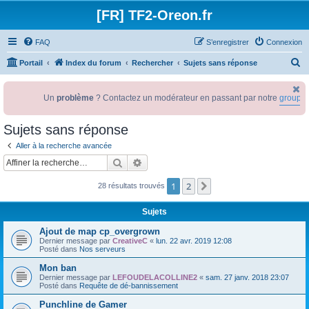
[FR] TF2-Oreon.fr
FAQ
S’enregistrer
Connexion
R
Portail
Index du forum
Rechercher
Sujets sans réponse
e
c
Un
problème
? Contactez un modérateur en passant par notre
groupe s
h
Sujets sans réponse
e
r
Aller à la recherche avancée
Rechercher
Recherche avancée
c
h
1
2
Suivante
28 résultats trouvés
e
Sujets
r
Ajout de map cp_overgrown
Dernier message par
CreativeC
«
lun. 22 avr. 2019 12:08
Posté dans
Nos serveurs
Mon ban
Dernier message par
LEFOUDELACOLLINE2
«
sam. 27 janv. 2018 23:07
Posté dans
Requête de dé-bannissement
Punchline de Gamer