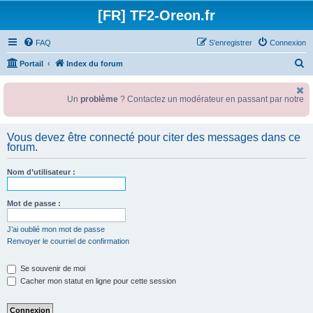
[FR] TF2-Oreon.fr
FAQ
S’enregistrer
Connexion
R
Portail
Index du forum
e
c
Un
problème
? Contactez un modérateur en passant par notre
gr
h
e
Vous devez être connecté pour citer des messages dans ce
forum.
r
c
Nom d’utilisateur :
h
e
Mot de passe :
r
J’ai oublié mon mot de passe
Renvoyer le courriel de confirmation
Se souvenir de moi
Cacher mon statut en ligne pour cette session