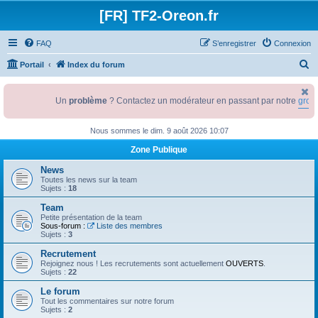
[FR] TF2-Oreon.fr
FAQ
S’enregistrer
Connexion
R
Portail
Index du forum
e
c
Un
problème
? Contactez un modérateur en passant par notre
group
h
Nous sommes le dim. 9 août 2026 10:07
e
Zone Publique
r
c
News
Toutes les news sur la team
h
Sujets :
18
e
Team
Petite présentation de la team
r
Sous-forum :
Liste des membres
Sujets :
3
Recrutement
Rejoignez nous ! Les recrutements sont actuellement
OUVERTS
.
Sujets :
22
Le forum
Tout les commentaires sur notre forum
Sujets :
2