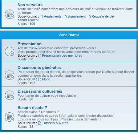
Nos serveurs
Toute l'actualité concernant nos serveurs de jeux et vocaux se trouvent dans
ce forum.
Sous-forums :
Règlements
,
Signalement
,
Requête de dé-
bannissement
Sujets :
100
Zone Blabla
Présentation
Afin de mieux vous faire connaître, présentez-vous !
Votre premier post devrait normalement ce trouver dans ce forum.
Sous-forum :
Présentation des membres
Sujets :
56
Discussions générales
Pour parler de tout et de rien, de ce qui vous passer par la tête ou pour flooder
comme un porc dans la section appropriée.
Sous-forum :
Flood
Sujets :
197
Discussions culturelles
Pour parler de culture et de rien d'autre !
Sujets :
86
Besoin d'aide ?
Besoin d'aide ? Un soucis ?
Plusieurs tutoriels et autres informations sont à votre disposition !
Et si cela ne vous suffit pas, n'hésitez pas à demander !
Sous-forum :
Tutoriels & Autres
Sujets :
28