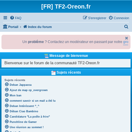
[FR] TF2-Oreon.fr
FAQ
S’enregistrer
Connexion
R
Portail
Index du forum
e
c
Un
problème
? Contactez un modérateur en passant par notre
groupe
h
e
Message de bienvenue
r
Bienvenue sur le forum de la communauté TF2-Oreon.fr
c
Sujets récents
h
Sujets récents
e
Deban Jappacca
r
Ajout de map cp_overgrown
Mon ban
comment savoir si un mail a été lu
Deban Intéréssent ^_^
Déban Ciao Bambino
Candidature "La poêle à frire"
Punchline de Gamer
Une réunion au sommet !