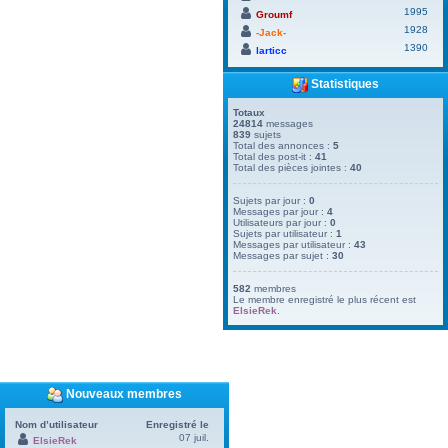
1995
Groumf
1928
-Jack-
1390
larticc
Statistiques
Totaux
24814
messages
839
sujets
Total des annonces :
5
Total des post-it :
41
Total des pièces jointes :
40
Sujets par jour :
0
Messages par jour :
4
Utilisateurs par jour :
0
Sujets par utilisateur :
1
Messages par utilisateur :
43
Messages par sujet :
30
582
membres
Le membre enregistré le plus récent est
ElsieRek
.
Nouveaux membres
Nom d’utilisateur
Enregistré le
07 juil.
ElsieRek