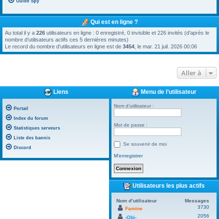
Guide Spy
Qui est en ligne ?
Au total il y a
226
utilisateurs en ligne : 0 enregistré, 0 invisible et 226 invités (d’après le
nombre d’utilisateurs actifs ces 5 dernières minutes)
Le record du nombre d’utilisateurs en ligne est de
3454
, le mar. 21 juil. 2026 00:06
Aller à
Liens
Menu de l’utilisateur
Nom d’utilisateur :
Portail
Index du forum
Mot de passe :
Statistiques serveurs
Liste des bannis
Se souvenir de moi
Discord
M’enregistrer
Utilisateurs les plus actifs
Nom d’utilisateur
Messages
3730
Famine
2056
-Obi-